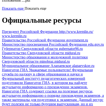
Положения ....pdf
Показать еще
Показать еще
Официальные ресурсы
Президент Российской Федерации
http://www.kremlin.ru/
www.kremlin.ru
Правительство Российской Федерации
government.ru
Министерство просвещения Российской Федерации
edu.gov.ru
Губернатор Свердловской области
gubernator96.ru
Правительство Свердловской области
midural.ru
Министерство образования и молодежной политики
Свердловской области
minobraz.midural.ru
Муниципальное образование Алапаевское
alapaevskoe.ru
Навигатор ГИА
Уважаемые пользователи! Федеральная
служба по надзору в сфере образования и науки и
Федеральный институт педагогических измерений
подготовили Навигатор ГИА, в котором вы найдете
актуальную информацию о прохождении экзаменов.
Навигатор ГИА содержит ссылки на полезные ресурсы,
актуальную информацию о порядке прохождения экзаменов, а
также материалы для подготовки к экзаменам. Данный ресурс
будет полезен не только будущим выпускникам, но и их