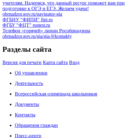
учителям. Надеемся, что данный ресурс поможет вам при
подготовке к ОГЭ и ЕГЭ. Желаем удачи!
obrnadzor.gov.ru/navigator-gia
ФГБНУ "ФИПИ"
fipi.ru
ФГБУ "ФЦТ"
rustest.ru
Телефон «горячей» линии Рособрнадзора
obrnadzor.gov.ru/gia/gia-9/kontakty
Разделы сайта
Версия для печати
Карта сайта
Вход
Об управлении
Деятельность
Всероссийская олимпиада школьников
Документы
Контакты
Обращения граждан
Пресс-центр