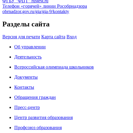
ФГБУ "ФЦТ"
rustest.ru
Телефон «горячей» линии Рособрнадзора
obrnadzor.gov.ru/gia/gia-9/kontakty
Разделы сайта
Версия для печати
Карта сайта
Вход
Об управлении
Деятельность
Всероссийская олимпиада школьников
Документы
Контакты
Обращения граждан
Пресс-центр
Центр развития образования
Профсоюз образования