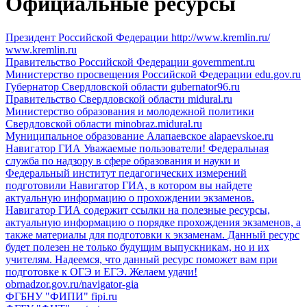
Официальные ресурсы
Президент Российской Федерации
http://www.kremlin.ru/
www.kremlin.ru
Правительство Российской Федерации
government.ru
Министерство просвещения Российской Федерации
edu.gov.ru
Губернатор Свердловской области
gubernator96.ru
Правительство Свердловской области
midural.ru
Министерство образования и молодежной политики
Свердловской области
minobraz.midural.ru
Муниципальное образование Алапаевское
alapaevskoe.ru
Навигатор ГИА
Уважаемые пользователи! Федеральная
служба по надзору в сфере образования и науки и
Федеральный институт педагогических измерений
подготовили Навигатор ГИА, в котором вы найдете
актуальную информацию о прохождении экзаменов.
Навигатор ГИА содержит ссылки на полезные ресурсы,
актуальную информацию о порядке прохождения экзаменов, а
также материалы для подготовки к экзаменам. Данный ресурс
будет полезен не только будущим выпускникам, но и их
учителям. Надеемся, что данный ресурс поможет вам при
подготовке к ОГЭ и ЕГЭ. Желаем удачи!
obrnadzor.gov.ru/navigator-gia
ФГБНУ "ФИПИ"
fipi.ru