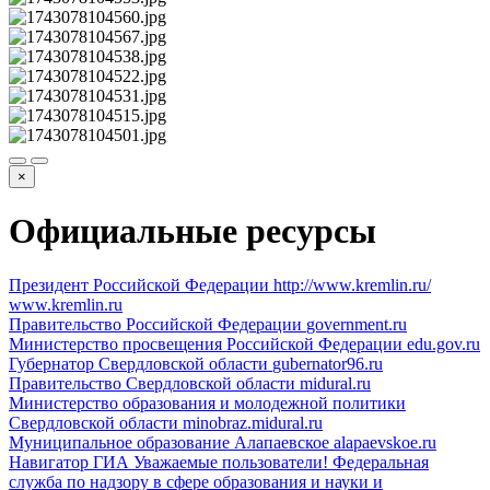
×
Официальные ресурсы
Президент Российской Федерации
http://www.kremlin.ru/
www.kremlin.ru
Правительство Российской Федерации
government.ru
Министерство просвещения Российской Федерации
edu.gov.ru
Губернатор Свердловской области
gubernator96.ru
Правительство Свердловской области
midural.ru
Министерство образования и молодежной политики
Свердловской области
minobraz.midural.ru
Муниципальное образование Алапаевское
alapaevskoe.ru
Навигатор ГИА
Уважаемые пользователи! Федеральная
служба по надзору в сфере образования и науки и