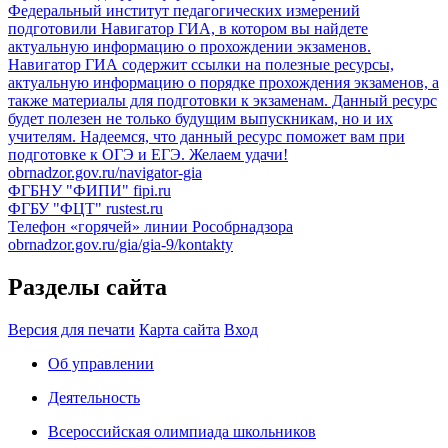
Федеральный институт педагогических измерений
подготовили Навигатор ГИА, в котором вы найдете
актуальную информацию о прохождении экзаменов.
Навигатор ГИА содержит ссылки на полезные ресурсы,
актуальную информацию о порядке прохождения экзаменов, а
также материалы для подготовки к экзаменам. Данный ресурс
будет полезен не только будущим выпускникам, но и их
учителям. Надеемся, что данный ресурс поможет вам при
подготовке к ОГЭ и ЕГЭ. Желаем удачи!
obrnadzor.gov.ru/navigator-gia
ФГБНУ "ФИПИ"
fipi.ru
ФГБУ "ФЦТ"
rustest.ru
Телефон «горячей» линии Рособрнадзора
obrnadzor.gov.ru/gia/gia-9/kontakty
Разделы сайта
Версия для печати
Карта сайта
Вход
Об управлении
Деятельность
Всероссийская олимпиада школьников