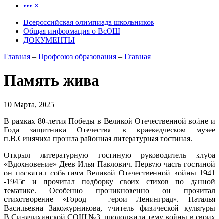
•••
×
Всероссийская олимпиада школьников
Общая информация о ВсОШ
ДОКУМЕНТЫ
Главная
–
Профсоюз образования
–
Главная
Память жива
10 Марта, 2025
В рамках 80-летия Победы в Великой Отечественной войне и
Года защитника Отечества в краеведческом музее
п.В.Синячиха прошла районная литературная гостиная.
Открыл литературную гостиную руководитель клуба
«Вдохновение» Деев Илья Павлович. Первую часть гостиной
он посвятил событиям Великой Отечественной войны 1941
-1945г и прочитал подборку своих стихов по данной
тематике. Особенно проникновенно он прочитал
стихотворение «Город – герой Ленинград». Наталья
Васильевна Закожурникова, учитель физической культуры
В.Синячихинской СОШ №3, продолжила тему войны в своих