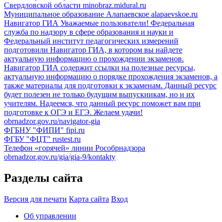
Свердловской области
minobraz.midural.ru
Муниципальное образование Алапаевское
alapaevskoe.ru
Навигатор ГИА
Уважаемые пользователи! Федеральная
служба по надзору в сфере образования и науки и
Федеральный институт педагогических измерений
подготовили Навигатор ГИА, в котором вы найдете
актуальную информацию о прохождении экзаменов.
Навигатор ГИА содержит ссылки на полезные ресурсы,
актуальную информацию о порядке прохождения экзаменов, а
также материалы для подготовки к экзаменам. Данный ресурс
будет полезен не только будущим выпускникам, но и их
учителям. Надеемся, что данный ресурс поможет вам при
подготовке к ОГЭ и ЕГЭ. Желаем удачи!
obrnadzor.gov.ru/navigator-gia
ФГБНУ "ФИПИ"
fipi.ru
ФГБУ "ФЦТ"
rustest.ru
Телефон «горячей» линии Рособрнадзора
obrnadzor.gov.ru/gia/gia-9/kontakty
Разделы сайта
Версия для печати
Карта сайта
Вход
Об управлении