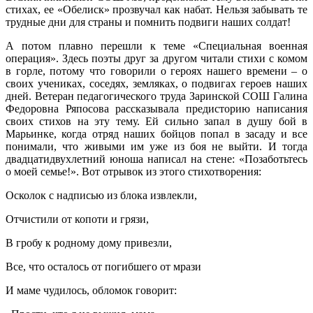
стихах, ее «Обелиск» прозвучал как набат. Нельзя забывать те
трудные дни для страны и помнить подвиги наших солдат!
А потом плавно перешли к теме «Специальная военная
операция». Здесь поэты друг за другом читали стихи с комом
в горле, потому что говорили о героях нашего времени – о
своих учениках, соседях, земляках, о подвигах героев наших
дней. Ветеран педагогического труда Заринской СОШ Галина
Федоровна Ряпосова рассказывала предисторию написания
своих стихов на эту тему. Ей сильно запал в душу бой в
Марьинке, когда отряд наших бойцов попал в засаду и все
понимали, что живыми им уже из боя не выйти. И тогда
двадцатидвухлетний юноша написал на стене: «Позаботьтесь
о моей семье!». Вот отрывок из этого стихотворения:
Осколок с надписью из блока извлекли,
Отчистили от копоти и грязи,
В гробу к родному дому привезли,
Все, что осталось от погибшего от мрази
И маме чудилось, обломок говорит: