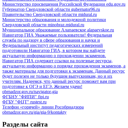
Министерство просвещения Российской Федерации
edu.gov.ru
Губернатор Свердловской области
gubernator96.ru
Правительство Свердловской области
midural.ru
Министерство образования и молодежной политики
Свердловской области
minobraz.midural.ru
Муниципальное образование Алапаевское
alapaevskoe.ru
Навигатор ГИА
Уважаемые пользователи! Федеральная
служба по надзору в сфере образования и науки и
Федеральный институт педагогических измерений
подготовили Навигатор ГИА, в котором вы найдете
актуальную информацию о прохождении экзаменов.
Навигатор ГИА содержит ссылки на полезные ресурсы,
актуальную информацию о порядке прохождения экзаменов, а
также материалы для подготовки к экзаменам. Данный ресурс
будет полезен не только будущим выпускникам, но и их
учителям. Надеемся, что данный ресурс поможет вам при
подготовке к ОГЭ и ЕГЭ. Желаем удачи!
obrnadzor.gov.ru/navigator-gia
ФГБНУ "ФИПИ"
fipi.ru
ФГБУ "ФЦТ"
rustest.ru
Телефон «горячей» линии Рособрнадзора
obrnadzor.gov.ru/gia/gia-9/kontakty
Разделы сайта