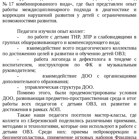
№17 комбинированного вида», где был представлен опыт
работы междисциплинарного подхода в диагностике и
коррекции нарушений развития у детей с ограниченными
возможностями развития.
Педагоги изучили опыт коллег:
-
по работе с детьми ТНР, ЗПР и слабовидящими в
группах общеразвивающего и компенсирующего вида;
-
взаимодействие всего педагогического коллектива
по достижению целей в развитии и обучению детей ОВЗ;
-
работа логопеда и дефектолога в тендеме с
воспитателем, инструктором по ФК и музыкальным
руководителем;
-
взаимодействие ДОО с организациями
дополнительного образования;
-
управленческая структура ДОО.
Помимо этого, были продемонстрированы условия
ДОО, развивающая предметно-пространственная среда и итог
работы всех педагогов с детьми ОВЗ, их развитие и
достижения в рамках АОП.
Также наши педагоги посетили мастер-классы, где
коллеги из г.Березовский поделились различными приемами,
методами и технологиями, которые они используют в работе с
детьми ОВЗ. Среди них: приемы нейрокоррекции и
биоэнергопластика, применение игровых наборов Фридриха