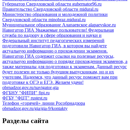
Губернатор Свердловской области
gubernator96.ru
Правительство Свердловской области
midural.ru
Министерство образования и молодежной политики
Свердловской области
minobraz.midural.ru
Муниципальное образование Алапаевское
alapaevskoe.ru
Навигатор ГИА
Уважаемые пользователи! Федеральная
служба по надзору в сфере образования и науки и
Федеральный институт педагогических измерений
подготовили Навигатор ГИА, в котором вы найдете
актуальную информацию о прохождении экзаменов.
Навигатор ГИА содержит ссылки на полезные ресурсы,
актуальную информацию о порядке прохождения экзаменов, а
также материалы для подготовки к экзаменам. Данный ресурс
будет полезен не только будущим выпускникам, но и их
учителям. Надеемся, что данный ресурс поможет вам при
подготовке к ОГЭ и ЕГЭ. Желаем удачи!
obrnadzor.gov.ru/navigator-gia
ФГБНУ "ФИПИ"
fipi.ru
ФГБУ "ФЦТ"
rustest.ru
Телефон «горячей» линии Рособрнадзора
obrnadzor.gov.ru/gia/gia-9/kontakty
Разделы сайта