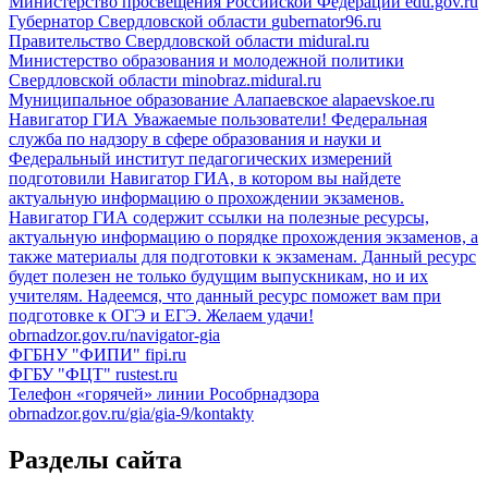
Министерство просвещения Российской Федерации
edu.gov.ru
Губернатор Свердловской области
gubernator96.ru
Правительство Свердловской области
midural.ru
Министерство образования и молодежной политики
Свердловской области
minobraz.midural.ru
Муниципальное образование Алапаевское
alapaevskoe.ru
Навигатор ГИА
Уважаемые пользователи! Федеральная
служба по надзору в сфере образования и науки и
Федеральный институт педагогических измерений
подготовили Навигатор ГИА, в котором вы найдете
актуальную информацию о прохождении экзаменов.
Навигатор ГИА содержит ссылки на полезные ресурсы,
актуальную информацию о порядке прохождения экзаменов, а
также материалы для подготовки к экзаменам. Данный ресурс
будет полезен не только будущим выпускникам, но и их
учителям. Надеемся, что данный ресурс поможет вам при
подготовке к ОГЭ и ЕГЭ. Желаем удачи!
obrnadzor.gov.ru/navigator-gia
ФГБНУ "ФИПИ"
fipi.ru
ФГБУ "ФЦТ"
rustest.ru
Телефон «горячей» линии Рособрнадзора
obrnadzor.gov.ru/gia/gia-9/kontakty
Разделы сайта