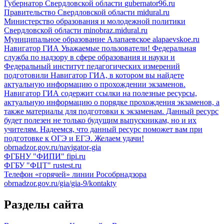
Губернатор Свердловской области
gubernator96.ru
Правительство Свердловской области
midural.ru
Министерство образования и молодежной политики
Свердловской области
minobraz.midural.ru
Муниципальное образование Алапаевское
alapaevskoe.ru
Навигатор ГИА
Уважаемые пользователи! Федеральная
служба по надзору в сфере образования и науки и
Федеральный институт педагогических измерений
подготовили Навигатор ГИА, в котором вы найдете
актуальную информацию о прохождении экзаменов.
Навигатор ГИА содержит ссылки на полезные ресурсы,
актуальную информацию о порядке прохождения экзаменов, а
также материалы для подготовки к экзаменам. Данный ресурс
будет полезен не только будущим выпускникам, но и их
учителям. Надеемся, что данный ресурс поможет вам при
подготовке к ОГЭ и ЕГЭ. Желаем удачи!
obrnadzor.gov.ru/navigator-gia
ФГБНУ "ФИПИ"
fipi.ru
ФГБУ "ФЦТ"
rustest.ru
Телефон «горячей» линии Рособрнадзора
obrnadzor.gov.ru/gia/gia-9/kontakty
Разделы сайта